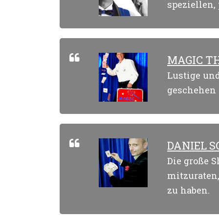
speziellen
MAGIC T
Lustige un
geschehen 
DANIEL S
Die große S
mitzuraten
zu haben.