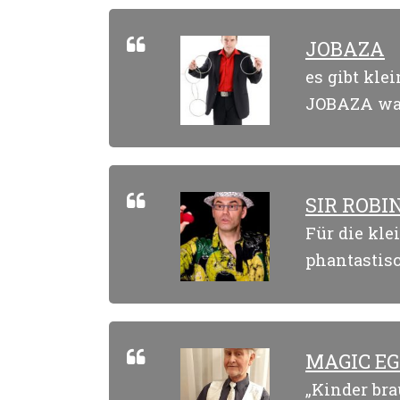
JOBAZA
es gibt kle
JOBAZA was
SIR ROBI
Für die kle
phantastis
MAGIC E
„Kinder br