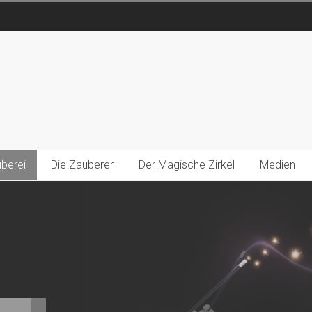
berei
Die Zauberer
Der Magische Zirkel
Medien