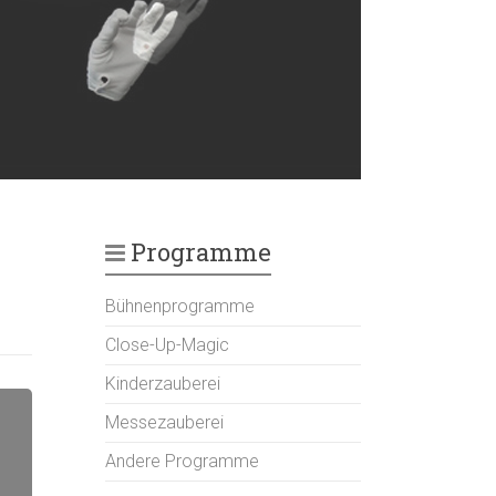
Programme
Bühnenprogramme
Close-Up-Magic
Kinderzauberei
Messezauberei
Andere Programme