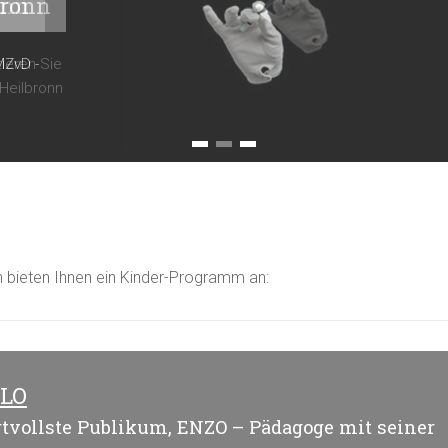
bronn
onn
MZvD -
ieren Sie
Heilbronn
1
2
3
n bieten Ihnen ein Kinder-Programm an:
OLO
rtvollste Publikum, ENZO – Pädagoge mit seiner